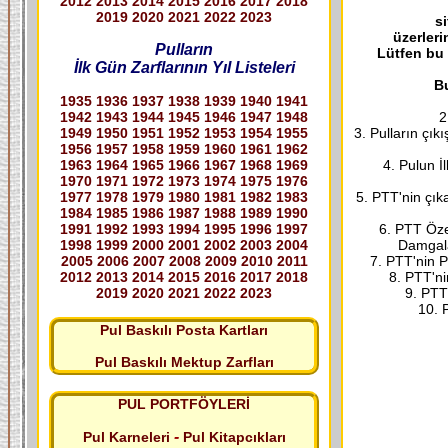
2012
2013
2014
2015
2016
2017
2018
2019
2020
2021
2022
2023
s
üzerleri
Pulların
Lütfen bu
İlk Gün Zarflarının Yıl Listeleri
Bu
1935
1936
1937
1938
1939
1940
1941
1942
1943
1944
1945
1946
1947
1948
2
1949
1950
1951
1952
1953
1954
1955
3. Pulların çık
1956
1957
1958
1959
1960
1961
1962
1963
1964
1965
1966
1967
1968
1969
4. Pulun İ
1970
1971
1972
1973
1974
1975
1976
1977
1978
1979
1980
1981
1982
1983
5. PTT'nin çık
1984
1985
1986
1987
1988
1989
1990
1991
1992
1993
1994
1995
1996
1997
6. PTT Özel
1998
1999
2000
2001
2002
2003
2004
Damgala
2005
2006
2007
2008
2009
2010
2011
7. PTT'nin P
2012
2013
2014
2015
2016
2017
2018
8. PTT'ni
2019
2020
2021
2022
2023
9. PTT
10. P
Pul Baskılı Posta Kartları
Pul Baskılı Mektup Zarfları
PUL PORTFÖYLERİ
-
Pul Karneleri
Pul Kitapcıkları