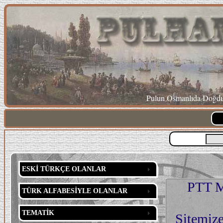
Pulun Osmanlıda Doğduğ
ESKİ TÜRKÇE OLANLAR
PTT M
TÜRK ALFABESİYLE OLANLAR
TEMATİK
Sitemize