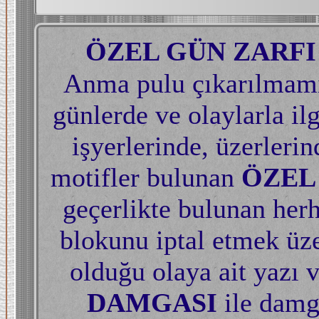
ÖZEL GÜN ZARFI
Anma pulu çıkarılmamış
günlerde ve olaylarla ilg
işyerlerinde, üzerlerin
motifler bulunan
ÖZEL
geçerlikte bulunan her
blokunu iptal etmek üzer
olduğu olaya ait yazı 
DAMGASI
ile dam