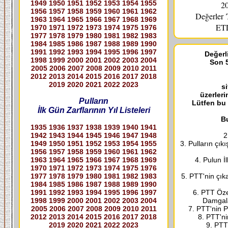
1949
1950
1951
1952
1953
1954
1955
20
1956
1957
1958
1959
1960
1961
1962
Değerler
1963
1964
1965
1966
1967
1968
1969
ETL
1970
1971
1972
1973
1974
1975
1976
1977
1978
1979
1980
1981
1982
1983
1984
1985
1986
1987
1988
1989
1990
1991
1992
1993
1994
1995
1996
1997
Değerli
1998
1999
2000
2001
2002
2003
2004
Son 5
2005
2006
2007
2008
2009
2010
2011
2012
2013
2014
2015
2016
2017
2018
2019
2020
2021
2022
2023
s
üzerleri
Pulların
Lütfen bu
İlk Gün Zarflarının Yıl Listeleri
Bu
1935
1936
1937
1938
1939
1940
1941
1942
1943
1944
1945
1946
1947
1948
2
1949
1950
1951
1952
1953
1954
1955
3. Pulların çık
1956
1957
1958
1959
1960
1961
1962
1963
1964
1965
1966
1967
1968
1969
4. Pulun İ
1970
1971
1972
1973
1974
1975
1976
1977
1978
1979
1980
1981
1982
1983
5. PTT'nin çık
1984
1985
1986
1987
1988
1989
1990
1991
1992
1993
1994
1995
1996
1997
6. PTT Özel
1998
1999
2000
2001
2002
2003
2004
Damgala
2005
2006
2007
2008
2009
2010
2011
7. PTT'nin P
2012
2013
2014
2015
2016
2017
2018
8. PTT'ni
2019
2020
2021
2022
2023
9. PTT