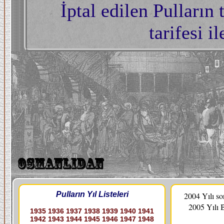
İptal edilen Pulların
tarifesi i
Pulların Yıl Listeleri
2004 Yılı s
2005 Yılı 
1935
1936
1937
1938
1939
1940
1941
1942
1943
1944
1945
1946
1947
1948