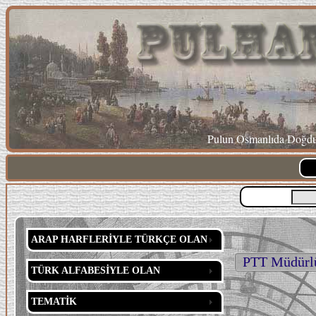
Pulun Osmanlıda Doğduğ
ARAP HARFLERİYLE TÜRKÇE OLAN
PTT Müdürlüğ
TÜRK ALFABESİYLE OLAN
TEMATİK