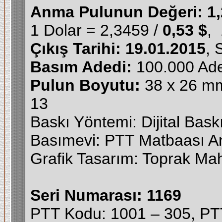
Anma Pulunun Değeri:
1
1 Dolar = 2,3459 /
0,53 $
, 
Çıkış Tarihi:
19.01.2015
, 
Basım Adedi:
100.000 Adet
Pulun Boyutu:
38 x 26 mm
13
Baskı Yöntemi: Dijital Bask
Basımevi: PTT Matbaası A
Grafik Tasarım: Toprak Mahs
Seri Numarası: 1169
PTT Kodu: 1001 – 305, PT