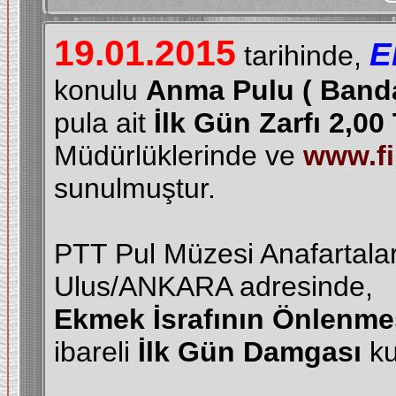
19.01.2015
E
tarihinde,
konulu
Anma Pulu
( Banda
pula ait
İlk Gün Zarfı
2,00
Müdürlüklerinde ve
www.fil
sunulmuştur.
PTT Pul Müzesi Anafartalar
Ulus/ANKARA adresinde,
Ekmek İsrafının Önlenm
ibareli
İlk Gün Damgası
ku