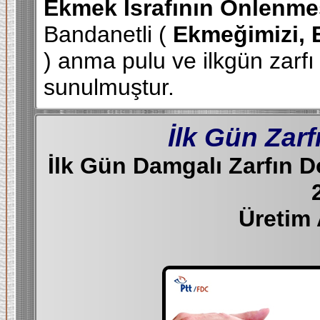
Ekmek İsrafının Önlenme
Bandanetli (
Ekmeğimizi, 
) anma pulu ve ilkgün zarf
sunulmuştur.
İlk Gün Zarf
İlk Gün Damgalı Zarfın 
Üretim 