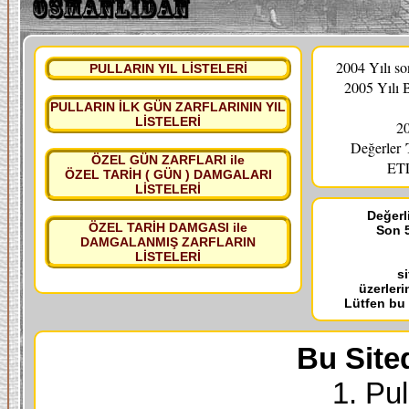
2004 Yılı s
PULLARIN YIL LİSTELERİ
2005 Yılı 
PULLARIN İLK GÜN ZARFLARININ YIL
LİSTELERİ
20
Değerler
ÖZEL GÜN ZARFLARI ile
ETL
ÖZEL TARİH ( GÜN ) DAMGALARI
LİSTELERİ
Değerli
ÖZEL TARİH DAMGASI ile
Son 5
DAMGALANMIŞ ZARFLARIN
LİSTELERİ
s
üzerleri
Lütfen bu
Bu Site
1. Pul