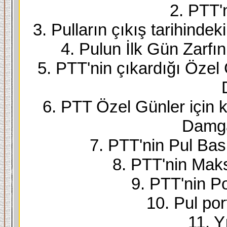
2. PTT'
3. Pulların çıkış tarihindek
4. Pulun İlk Gün Zarfı
5. PTT'nin çıkardığı Özel
6. PTT Özel Günler için k
Damga
7. PTT'nin Pul Bask
8. PTT'nin Maks
9. PTT'nin Po
10. Pul port
11. Yı