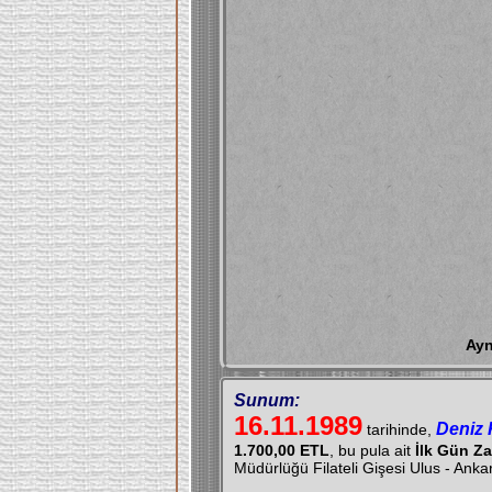
Ayn
Sunum:
16.11.1989
Deniz 
tarihinde,
1.700,00 ETL
, bu pula ait
İlk Gün Za
Müdürlüğü Filateli Gişesi Ulus - Ank