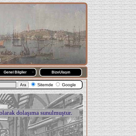
l
Genel Bilgiler
BizeUlaşın
Sitemde
Google
 olarak dolaşıma sunulmuştur.