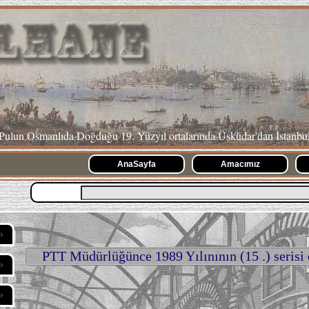
Pulun Osmanlıda Doğduğu 19. Yüzyıl ortalarında Üsküdar'dan İstanbu
AnaSayfa
Amacımız
PTT Müdürlüğünce 1989 Yılınının (15 .) serisi