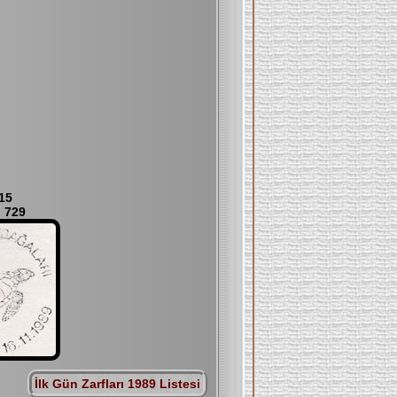
15
: 729
İlk Gün Zarfları 1989 Listesi