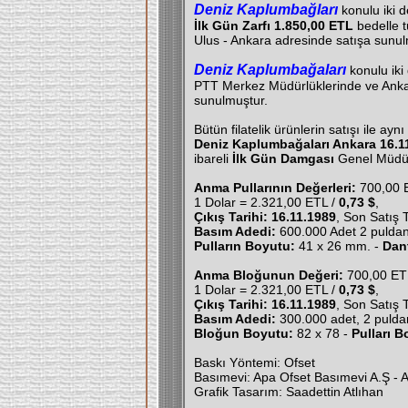
Deniz Kaplumbağları
konulu iki d
İlk Gün Zarfı
1.850,00 ETL
bedelle 
Ulus - Ankara adresinde satışa sunul
Deniz Kaplumbağaları
konulu iki 
PTT Merkez Müdürlüklerinde ve Anka
sunulmuştur.
Bütün filatelik ürünlerin satışı ile aynı 
Deniz Kaplumbağaları Ankara 16.1
ibareli
İlk Gün Damgası
Genel Müdürlü
Anma Pullarının Değerleri:
700,00 
1 Dolar = 2.321,00 ETL /
0,73 $
,
Çıkış Tarihi: 16.11.1989
, Son Satış 
Basım Adedi:
600.000 Adet 2 puldan 
Pulların Boyutu:
41 x 26 mm. -
Dant
Anma Bloğunun Değeri:
700,00 ET
1 Dolar = 2.321,00 ETL /
0,73 $
,
Çıkış Tarihi: 16.11.1989
, Son Satış 
Basım Adedi:
300.000 adet, 2 puldan
Bloğun Boyutu:
82 x 78 -
Pulları B
Baskı Yöntemi: Ofset
Basımevi: Apa Ofset Basımevi A.Ş - 
Grafik Tasarım: Saadettin Atlıhan