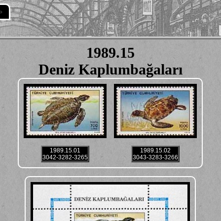
1989.15
Deniz Kaplumbağaları
1989.15.01
1989.15.02
3042-3282-3265
3043-3283-3266