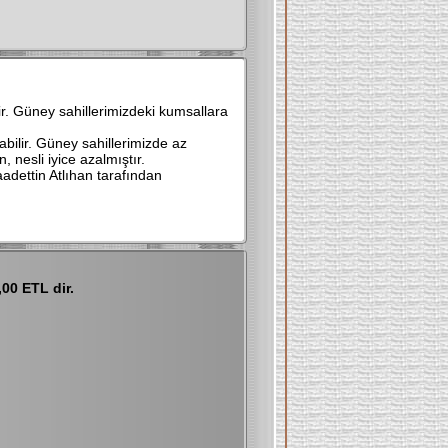
ir. Güney sahillerimizdeki kumsallara
bilir. Güney sahillerimizde az
 nesli iyice azalmıştır.
aadettin Atlıhan tarafından
00 ETL dir.