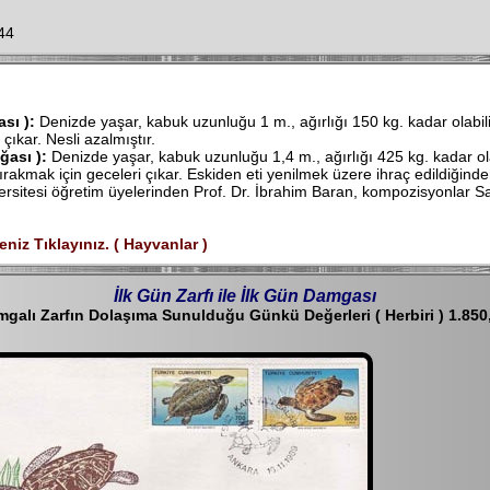
44
sı ):
Denizde yaşar, kabuk uzunluğu 1 m., ağırlığı 150 kg. kadar olabil
çıkar. Nesli azalmıştır.
ası ):
Denizde yaşar, kabuk uzunluğu 1,4 m., ağırlığı 425 kg. kadar ola
akmak için geceleri çıkar. Eskiden eti yenilmek üzere ihraç edildiğinden,
iversitesi öğretim üyelerinden Prof. Dr. İbrahim Baran, kompozisyonlar S
eniz Tıklayınız. ( Hayvanlar )
İlk Gün Zarfı ile İlk Gün Damgası
mgalı Zarfın Dolaşıma Sunulduğu Günkü Değerleri ( Herbiri ) 1.850,