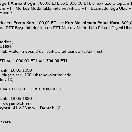
eğerli
Anma Bloğu,
700,00 ETL ve 1.000,00 ETL olmak üzere toplam
tüm PTT Merkez Müdürlüklerinde ve Ankara PTT Başmüdürlüğü Ulus PT
muştur.
değerli
Posta Kartı
100,00 ETL ve
Kart Maksimum Posta Kartı,
800,0
ra PTT Başmüdürlüğü Ulus PTT Merkez Müdürlüğü Filateli Gişesi Ulus 
tarihte,
1.1989
k Filateli Gişesi, Ulus - Ankara adresinde kullanılmıştır.
ETL ve 1.000,00 ETL
= 1.700,00 ETL
Tarihi: 16.05.1990
oluşan seri, 100 lük tabakalar halinde
el:
13,
L ve 1.000,00 ETL
= 1.700,00 ETL
Tarihi: 16.05.1990
 oluşan blok seri
oyotu:
41 x 26 mm. -
Dantel:
13,
Ankara