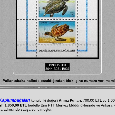
1990.15.B01
3044-B031-B031
ı Pullar tabaka halinde basıldığından blok içine numara verilmemiş
Kaplumbağaları
konulu iki değerli
Anma Pulları,
700,00 ETL ve 1.00
rfı
1.850,00 ETL
bedelle tüm PTT Merkez Müdürlüklerinde ve Ankara
ara adresinde satışa sunulmuştur.