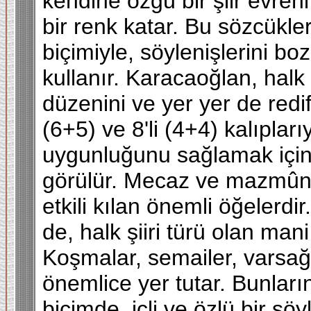
kendine özgü bir şiir evren
bir renk katar. Bu sözcükle
biçimiyle, söylenişlerini bo
kullanır. Karacaoğlan, halk
düzenini ve yer yer de redif
(6+5) ve 8'li (4+4) kalıpları
uygunluğunu sağlamak içi
görülür. Mecaz ve mazmûnl
etkili kılan önemli öğelerdir.
de, halk şiiri türü olan ma
Koşmalar, semailer, varsağıl
önemlice yer tutar. Bunların 
biçimde, içli ve özlü bir söy