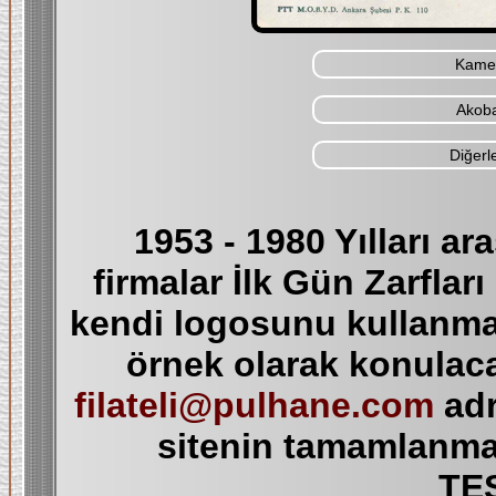
Kame
Akob
Diğerle
1953 - 1980 Yılları a
firmalar İlk Gün Zarfları
kendi logosunu kullanmay
örnek olarak konulaca
filateli@pulhane.com
adr
sitenin tamamlanma
TE