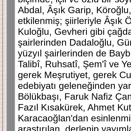
Abdal, Âşık Garip, Köroğl
etkilenmiş; şiirleriyle Âşık
Kuloğlu, Gevheri gibi çağda
şairlerinden Dadaloğlu, Gün
yüzyıl şairlerinden de Baybur
Talibî, Ruhsatî, Şem'î ve Ye
gerek Meşrutiyet, gerek C
edebiyatı geleneğinden yar
Bölükbaşı, Faruk Nafiz Ça
Fazıl Kısakürek, Ahmet Kut
Karacaoğlan'dan esinlenmişl
araştırılan, derlenip yayı