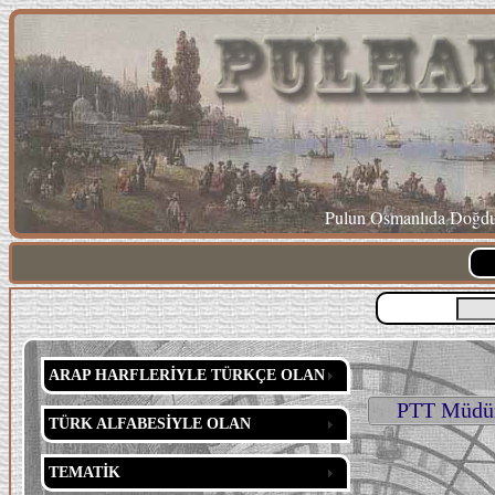
Pulun Osmanlıda Doğduğ
ARAP HARFLERİYLE TÜRKÇE OLAN
PTT Müdürl
TÜRK ALFABESİYLE OLAN
TEMATİK