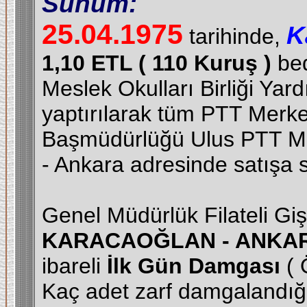
Sunum:
25.04.1975
K
tarihinde,
1,10 ETL ( 110 Kuruş )
bed
Meslek Okulları Birliği Ya
yaptırılarak tüm PTT Merk
Başmüdürlüğü Ulus PTT Mer
- Ankara adresinde satışa 
Genel Müdürlük Filateli Giş
KARACAOĞLAN - ANKARA
ibareli
İlk Gün Damgası
( 
Kaç adet zarf damgalandığ