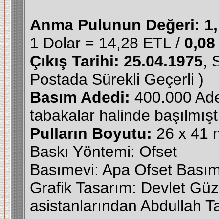
Anma Pulunun Değeri:
1
1 Dolar = 14,28 ETL /
0,08
Çıkış Tarihi: 25.04.1975
, 
Postada Sürekli Geçerli )
Basım Adedi:
400.000 Adet
tabakalar halinde başılmıştı
Pulların Boyutu:
26 x 41 
Baskı Yöntemi: Ofset
Basımevi: Apa Ofset Basıme
Grafik Tasarım: Devlet Güz
asistanlarından Abdullah T