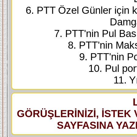
6. PTT Özel Günler için k
Damga
7. PTT'nin Pul Bask
8. PTT'nin Maks
9. PTT'nin Po
10. Pul port
11. Yı
GÖRÜŞLERİNİZİ, İSTEK 
SAYFASINA YAZI