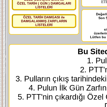
ETL
ÖZEL TARİH ( GÜN ) DAMGALARI
LİSTELERİ
Değerli
ÖZEL TARİH DAMGASI ile
Son 5
DAMGALANMIŞ ZARFLARIN
LİSTELERİ
s
üzerleri
Lütfen bu
Bu Site
1. Pul
2. PTT'
3. Pulların çıkış tarihindek
4. Pulun İlk Gün Zarfı
5. PTT'nin çıkardığı Özel