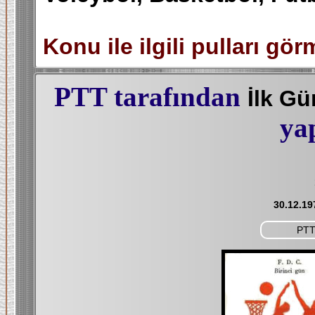
Konu ile ilgili pulları gör
PTT tarafından
İlk G
ya
30.12.19
PTT