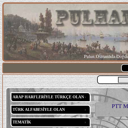
Pulun Osmanlıda Doğduğ
ARAP HARFLERİYLE TÜRKÇE OLAN
PTT Mü
TÜRK ALFABESİYLE OLAN
TEMATİK