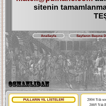
sitenin tamamlanma
TE
AnaSayfa
Sayfanın Başına 
2004 Yılı s
PULLARIN YIL LİSTELERİ
2005 Yılı 