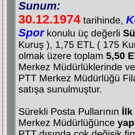
Sunum:
30.12.1974
K
tarihinde,
Spor
konulu üç değerli
Sü
Kuruş ), 1,75 ETL ( 175 Ku
olmak üzere toplam
5,50 
Merkez Müdürlüklerinde v
PTT Merkez Müdürlüğü Filat
satışa sunulmuştur.
Sürekli Posta Pullarının
İl
Merkez Müdürlüğünce
yapı
PTT dışında çok değişik firm