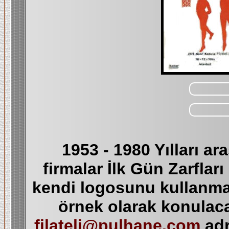
1953 - 1980 Yılları a
firmalar İlk Gün Zarfları
kendi logosunu kullanmay
örnek olarak konulaca
filateli@pulhane.com
adr