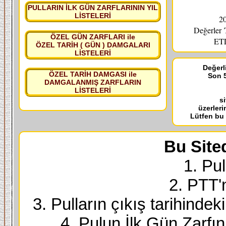
PULLARIN İLK GÜN ZARFLARININ YIL
LİSTELERİ
20
Değerler
ÖZEL GÜN ZARFLARI ile
ETL
ÖZEL TARİH ( GÜN ) DAMGALARI
LİSTELERİ
Değerli
ÖZEL TARİH DAMGASI ile
Son 5
DAMGALANMIŞ ZARFLARIN
LİSTELERİ
s
üzerleri
Lütfen bu
Bu Site
1. Pul
2. PTT'
3. Pulların çıkış tarihindek
4. Pulun İlk Gün Zarfı