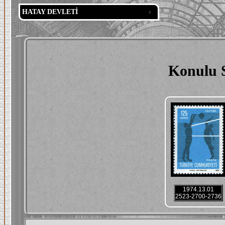
HATAY DEVLETİ
Konulu S
1974.13.01
2523-2700-2736