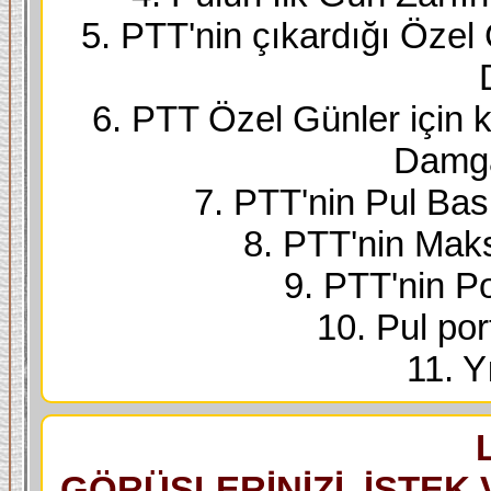
5. PTT'nin çıkardığı Özel
6. PTT Özel Günler için k
Damga
7. PTT'nin Pul Bask
8. PTT'nin Maks
9. PTT'nin Po
10. Pul port
11. Yı
GÖRÜŞLERİNİZİ, İSTEK 