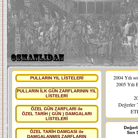
2004 Yılı s
PULLARIN YIL LİSTELERİ
2005 Yılı 
PULLARIN İLK GÜN ZARFLARININ YIL
LİSTELERİ
20
Değerler
ÖZEL GÜN ZARFLARI ile
ETL
ÖZEL TARİH ( GÜN ) DAMGALARI
LİSTELERİ
Değerli
ÖZEL TARİH DAMGASI ile
Son 5
DAMGALANMIŞ ZARFLARIN