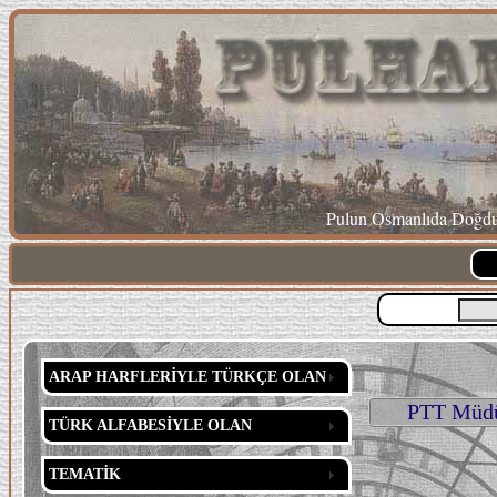
Pulun Osmanlıda Doğduğ
ARAP HARFLERİYLE TÜRKÇE OLAN
PTT Müdür
TÜRK ALFABESİYLE OLAN
TEMATİK