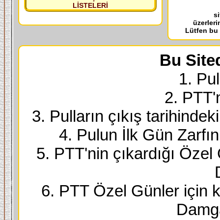
LİSTELERİ
s
üzerleri
Lütfen bu
Bu Site
1. Pul
2. PTT'
3. Pulların çıkış tarihindek
4. Pulun İlk Gün Zarfı
5. PTT'nin çıkardığı Özel
6. PTT Özel Günler için k
Damga