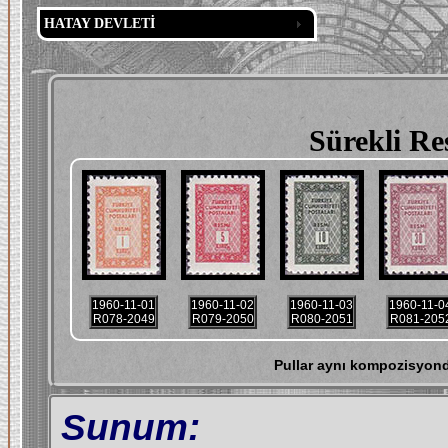
HATAY DEVLETİ
Sürekli Re
1960-11-01
1960-11-02
1960-11-03
1960-11-0
R078-2049
R079-2050
R080-2051
R081-205
Pullar aynı kompozisyonda
Sunum: