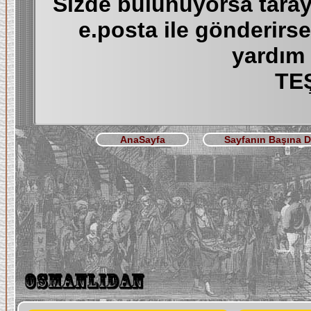
Sizde bulunuyorsa tara
e.posta ile gönderirs
yardım 
TE
AnaSayfa
Sayfanın Başına 