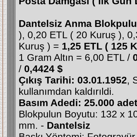
Posta Damgası ( İlk Gün 
Dantelsiz Anma Blokpulu
), 0,20 ETL ( 20 Kuruş ), 0
Kuruş ) =
1,25 ETL ( 125 K
1 Gram Altın = 6,00 ETL /
/
0,4424 $
Çıkış Tarihi: 03.01.1952
, 
kullanımdan kaldırıldi.
Basım Adedi: 25.000 ade
Blokpulun Boyutu: 132 x 
mm. -
Dantelsiz
Baskı Yöntemi: Fotogravür