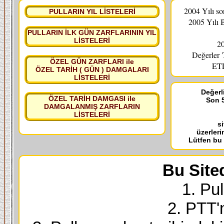
2004 Yılı s
PULLARIN YIL LİSTELERİ
2005 Yılı 
PULLARIN İLK GÜN ZARFLARININ YIL
LİSTELERİ
20
Değerler
ÖZEL GÜN ZARFLARI ile
ETL
ÖZEL TARİH ( GÜN ) DAMGALARI
LİSTELERİ
Değerli
ÖZEL TARİH DAMGASI ile
Son 5
DAMGALANMIŞ ZARFLARIN
LİSTELERİ
s
üzerleri
Lütfen bu
Bu Site
1. Pul
2. PTT'