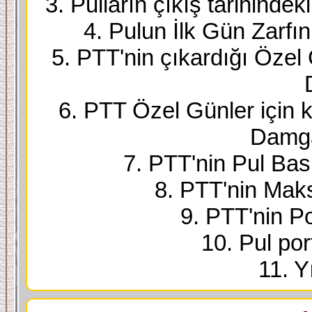
3. Pulların çıkış tarihindek
4. Pulun İlk Gün Zarfı
5. PTT'nin çıkardığı Özel
6. PTT Özel Günler için k
Damga
7. PTT'nin Pul Bask
8. PTT'nin Maks
9. PTT'nin Po
10. Pul port
11. Yı