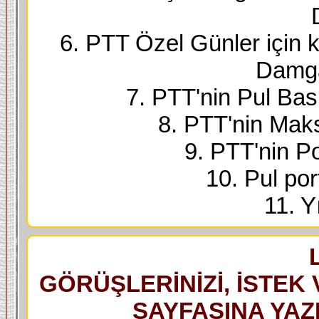
6. PTT Özel Günler için k
Damga
7. PTT'nin Pul Bask
8. PTT'nin Maks
9. PTT'nin Po
10. Pul port
11. Yı
GÖRÜŞLERİNİZİ, İSTEK 
SAYFASINA YAZI