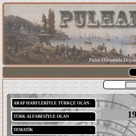
Pulun Osmanlıda Doğduğ
ARAP HARFLERİYLE TÜRKÇE OLAN
19
TÜRK ALFABESİYLE OLAN
TEMATİK