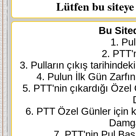
Lütfen bu sitey
Bu Site
1. Pul
2. PTT'
3. Pulların çıkış tarihindek
4. Pulun İlk Gün Zarfı
5. PTT'nin çıkardığı Özel
6. PTT Özel Günler için k
Damga
7. PTT'nin Pul Bask