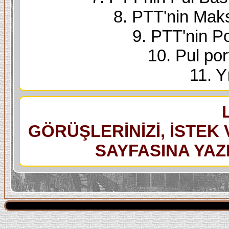
8. PTT'nin Maks
9. PTT'nin Po
10. Pul port
11. Yı
GÖRÜŞLERİNİZİ, İSTEK 
SAYFASINA YAZI