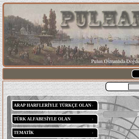
Pulun Osmanlıda Doğduğ
ARAP HARFLERİYLE TÜRKÇE OLAN
TÜRK ALFABESİYLE OLAN
TEMATİK