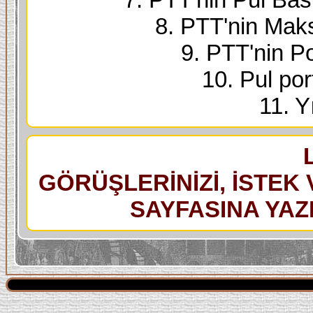
8. PTT'nin Maks
9. PTT'nin Po
10. Pul port
11. Yı
GÖRÜŞLERİNİZİ, İSTEK 
SAYFASINA YAZI