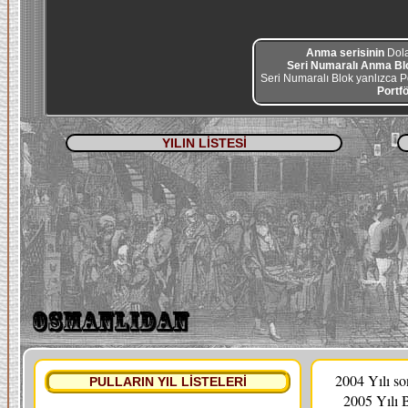
Anma serisinin
Dol
Seri Numaralı Anma B
Seri Numaralı Blok yanlızca Port
Portf
YILIN LİSTESİ
2004 Yılı s
PULLARIN YIL LİSTELERİ
2005 Yılı 