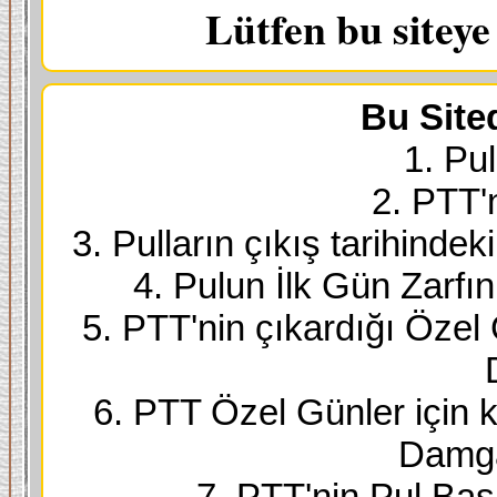
Lütfen bu sitey
Bu Site
1. Pul
2. PTT'
3. Pulların çıkış tarihindek
4. Pulun İlk Gün Zarfı
5. PTT'nin çıkardığı Özel
6. PTT Özel Günler için k
Damga
7. PTT'nin Pul Bask