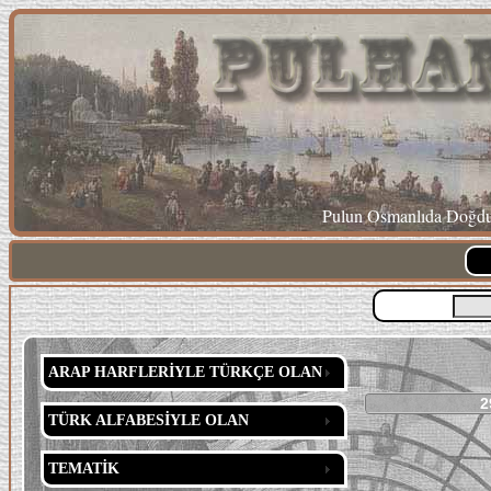
Pulun Osmanlıda Doğduğ
ARAP HARFLERİYLE TÜRKÇE OLAN
2
TÜRK ALFABESİYLE OLAN
TEMATİK