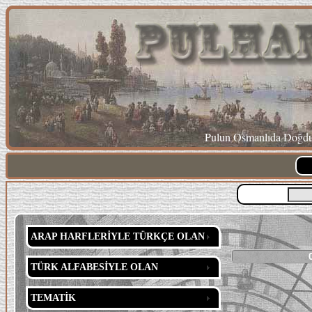
Pulun Osmanlıda Doğduğ
ARAP HARFLERİYLE TÜRKÇE OLAN
TÜRK ALFABESİYLE OLAN
TEMATİK