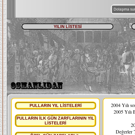
Dolaşıma su
YILIN LİSTESİ
2004 Yılı s
PULLARIN YIL LİSTELERİ
2005 Yılı 
PULLARIN İLK GÜN ZARFLARININ YIL
LİSTELERİ
20
Değerler