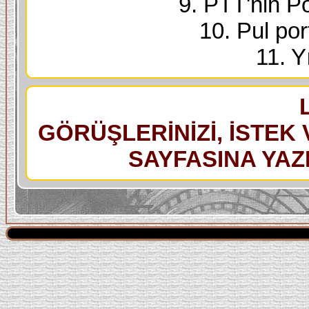
9. PTT'nin Po
10. Pul port
11. Yı
GÖRÜŞLERİNİZİ, İSTEK 
SAYFASINA YAZI