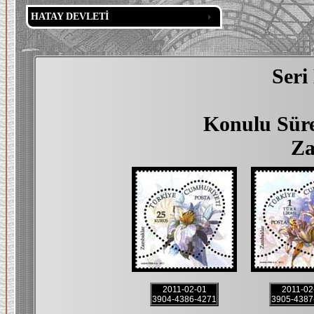
HATAY DEVLETİ
Seri
Konulu Sürek
Za
2011-02-01
2011-02
3904-4386-4271
3905-4387