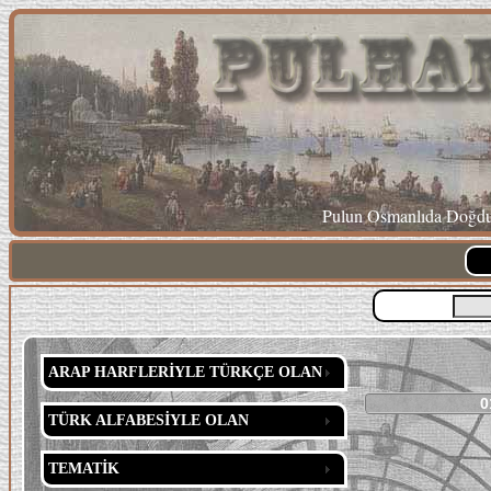
Pulun Osmanlıda Doğduğ
ARAP HARFLERİYLE TÜRKÇE OLAN
0
TÜRK ALFABESİYLE OLAN
TEMATİK