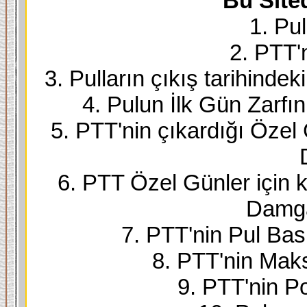
Bu Site
1. Pul
2. PTT'
3. Pulların çıkış tarihindek
4. Pulun İlk Gün Zarfı
5. PTT'nin çıkardığı Özel
6. PTT Özel Günler için k
Damga
7. PTT'nin Pul Bask
8. PTT'nin Maks
9. PTT'nin Po