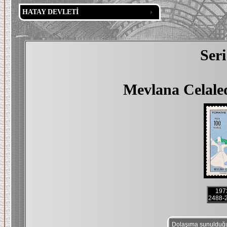
HATAY DEVLETİ
Ser
Mevlana Celale
197
2488-
Dolaşıma sunulduğu